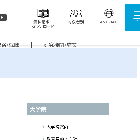
ME
資料請求・
対象者別
LANGUAGE
ダウンロード
進路・就職
研究機関・施設
大学院
大学院案内
教育目的・方針