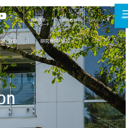
ME
資料請求・
対象者別
LANGUAGE
ダウンロード
進路・就職
研究機関・施設