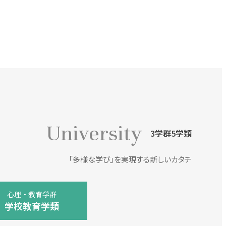
University
3学群5学類
「多様な学び」を実現する新しいカタチ
心理・教育学群
学校教育学類