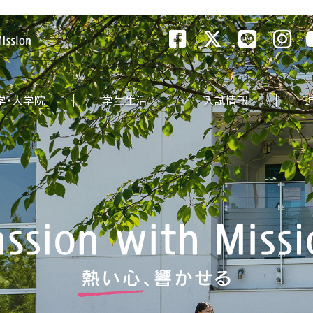
尚絅学院大学
学・大学院
学生生活
入試情報