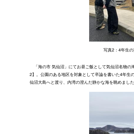
写真2：4年生
「海の市 気仙沼」にてお昼ご飯として気仙沼名物の
2】。公園のある地区を対象として卒論を書いた4年生
仙沼大島へと渡り、内湾の澄んだ静かな海を眺めました