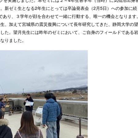
クを実施しました。本ゼミには２～4年生各学年（当時）に気仙沼出身
。新ゼミ生となる2年生にとっては卒論発表会（2月5日）への参加に続
であり、３学年が顔を合わせて一緒に行動する、唯一の機会となります
学生、加えて宮城県の震災復興について長年研究してきた、静岡大学の
ました。望月先生には昨年のゼミにおいて、ご自身のフィールドである
となりました。