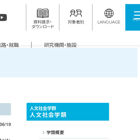
ME
資料請求・
対象者別
LANGUAGE
ダウンロード
進路・就職
研究機関・施設
人文社会学群
人文社会学類
06/19
学類概要