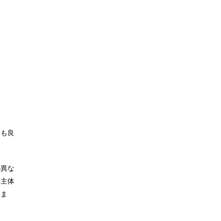
ても良
の異な
、主体
いま