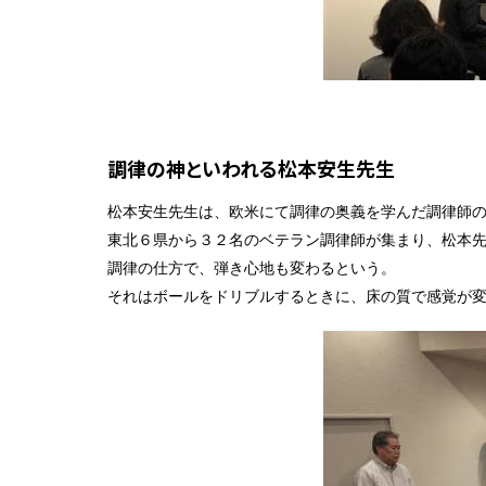
調律の神といわれる松本安生先生
松本安生先生は、欧米にて調律の奥義を学んだ調律師
東北６県から３２名のベテラン調律師が集まり、松本
調律の仕方で、弾き心地も変わるという。
それはボールをドリブルするときに、床の質で感覚が