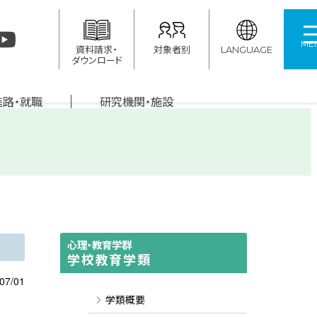
ME
資料請求・
対象者別
LANGUAGE
ダウンロード
進路・就職
研究機関・施設
心理・教育学群
学校教育学類
07/01
学類概要