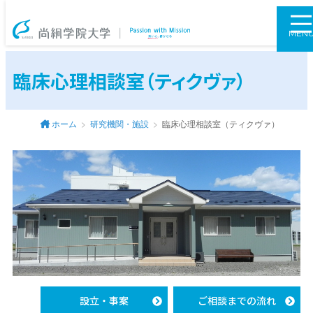
尚絅学院大学
MEN
臨床心理相談室（ティクヴァ）
ホーム
研究機関・施設
臨床心理相談室（ティクヴァ）
設立・事案
ご相談までの流れ