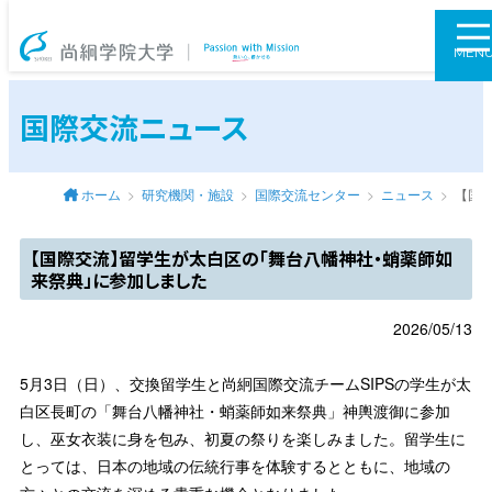
尚絅学院大学
MEN
国際交流ニュース
ホーム
研究機関・施設
国際交流センター
ニュース
【国
【国際交流】留学生が太白区の「舞台八幡神社・蛸薬師如
来祭典」に参加しました
2026/05/13
5月3日（日）、交換留学生と尚絅国際交流チームSIPSの学生が太
白区長町の「舞台八幡神社・蛸薬師如来祭典」神輿渡御に参加
し、巫女衣装に身を包み、初夏の祭りを楽しみました。留学生に
とっては、日本の地域の伝統行事を体験するとともに、地域の