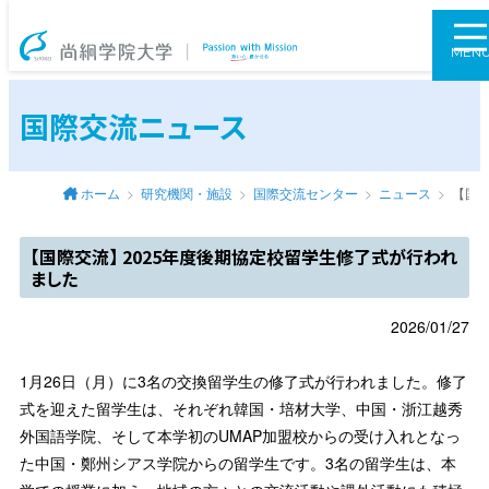
尚絅学院大学
MEN
国際交流ニュース
ホーム
研究機関・施設
国際交流センター
ニュース
【国際
【国際交流】 2025年度後期協定校留学生修了式が行われ
ました
2026/01/27
1月26日（月）に3名の交換留学生の修了式が行われました。修了
式を迎えた留学生は、それぞれ韓国・培材大学、中国・浙江越秀
外国語学院、そして本学初のUMAP加盟校からの受け入れとなっ
た中国・鄭州シアス学院からの留学生です。3名の留学生は、本