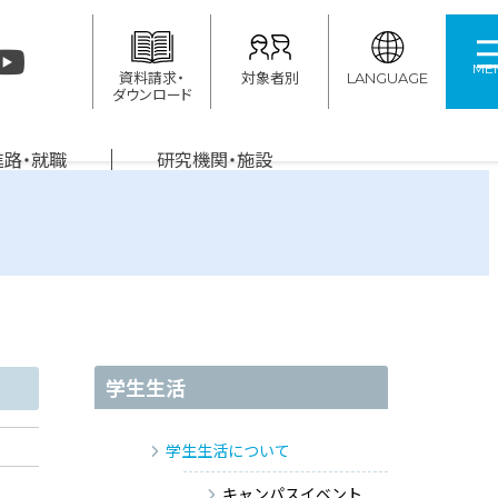
ME
資料請求・
対象者別
LANGUAGE
ダウンロード
進路・就職
研究機関・施設
学生生活
学生生活について
キャンパスイベント