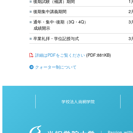
後期試験（補講）期間
1
後期集中講義期間
2
通年・集中･後期（3Q・4Q）
3
成績開示
卒業礼拝・学位記授与式
3
詳細はPDFをご覧ください
(PDF:881KB)
クォーター制について
学校法人尚絅学院