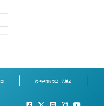
稚園
尚絅学院同窓会・後援会