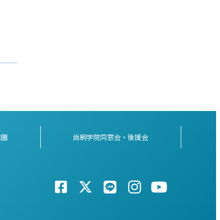
稚園
尚絅学院同窓会・後援会