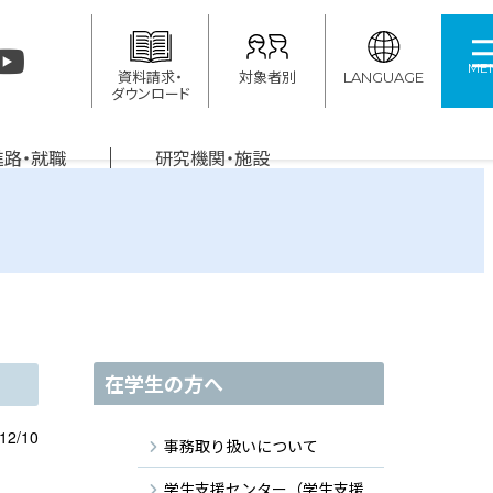
ME
資料請求・
対象者別
LANGUAGE
ダウンロード
進路・就職
研究機関・施設
在学生の方へ
12/10
事務取り扱いについて
学生支援センター（学生支援