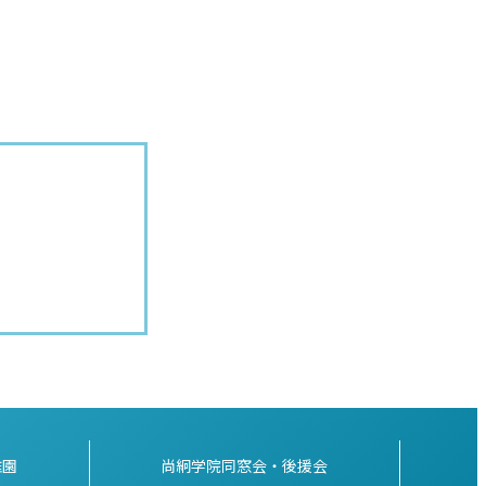
稚園
尚絅学院同窓会・後援会