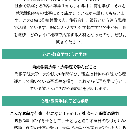
社会で活躍する3名の卒業生から、在学中に何を学び、それを
就職活動や今の仕事にどう生かしているかを話してもらいま
す。この3名は公益財団法人、旅行会社、銀行という違う職種
で活躍しています。幅の広い人文社会学類の学びの中から、何
を選び、どのように地域で活躍する人材となったのか、ぜひお
聞きください。
心理・教育学群：心理学類
尚絅学院大学・大学院で学んだこと
尚絅学院大学・大学院で6年間学び、現在は精神科病院で心理
師として働いている卒業生を招き、これから心理を学ぼうとし
ている皆さんに学びや経験談をお話します。
心理・教育学群：子ども学類
こんな素敵な仕事、他にない！わたしが出会った保育の魅力
現役3年目の保育士として、子どもと過ごす毎日のやりがいや
感動、保育の仕事の魅力、大学での学びや実習がどのように現