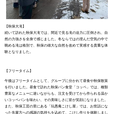
【秋保大滝】
続いて訪れた秋保大滝では、間近で見る滝の迫力に圧倒され、自
然の力強さを全身で感じました。冬ならではの澄んだ空気の中で
眺める滝は格別で、秋保の雄大な自然を改めて実感する貴重な体
験となりました。
【フリータイム】
午後はフリータイムとして、グループに分かれて昼食や秋保散策
を行いました。昼食で訪れた秋保パン食堂「コッペ」では、種類
豊富なメニューに迷いながらも、注文を受けてから作られる温か
いコッペパンを味わい、その美味しさに皆が笑顔になりました。
また、秋保工芸の里にある「玩愚庵こけし屋」では、お世話にな
った先輩方への感謝の気持ちを込めて、こけし作りを体験しまし