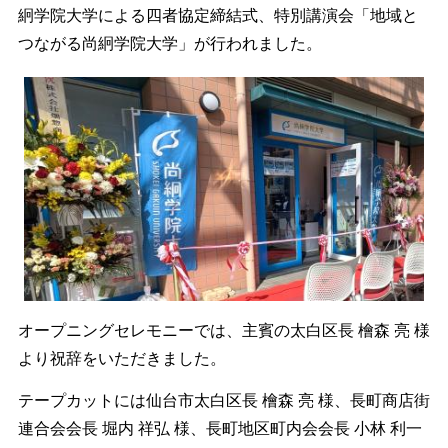
絅学院大学による四者協定締結式、特別講演会「地域と
つながる尚絅学院大学」が行われました。
オープニングセレモニーでは、主賓の太白区長 檜森 亮 様
より祝辞をいただきました。
テープカットには仙台市太白区長 檜森 亮 様、長町商店街
連合会会長 堀内 祥弘 様、長町地区町内会会長 小林 利一