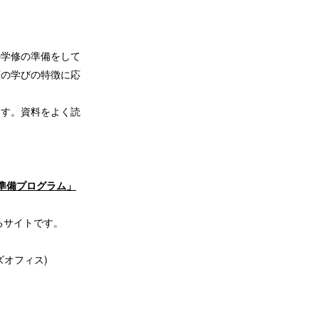
の学修の準備をして
類の学びの特徴に応
ます。資料をよく読
前準備プログラム」
るサイトです。
ィス)