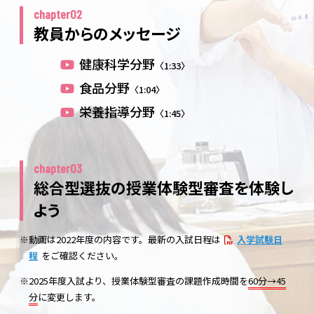
chapter02
教員からのメッセージ
健康科学分野
〈1:33〉
食品分野
〈1:04〉
栄養指導分野
〈1:45〉
chapter03
総合型選抜の授業体験型審査を体験し
よう
※動画は2022年度の内容です。最新の入試日程は
入学試験日
程
をご確認ください。
※2025年度入試より、授業体験型審査の課題作成時間を
60分→45
分
に変更します。