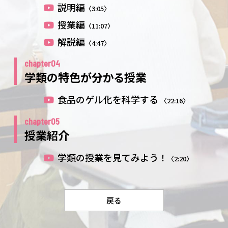
説明編
〈3:05〉
授業編
〈11:07〉
解説編
〈4:47〉
chapter04
学類の特色が分かる授業
食品のゲル化を科学する
〈22:16〉
chapter05
授業紹介
学類の授業を見てみよう！
〈2:20〉
戻る